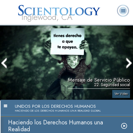
Inglewood, CA
Acerca de
L. Ronald
¿Qué es
Ministros
Preguntas
Libros
Nosotros
Hubbard
Scientology?
Voluntarios
Frecuentes
Mensaje de Servicio Público
22. Seguridad social
Ver Video
UNIDOS POR LOS DERECHOS HUMANOS
HACIENDO DE LOS DERECHOS HUMANOS UNA REALIDAD GLOBAL
Haciendo los Derechos Humanos una
Realidad