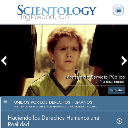
Inglewood, CA
Acerca de
L. Ronald
¿Qué es
Ministros
Preguntas
Libros
Nosotros
Hubbard
Scientology?
Voluntarios
Frecuentes
Mensaje de Servicio Público
2. No discrimines.
Ver Video
UNIDOS POR LOS DERECHOS HUMANOS
HACIENDO DE LOS DERECHOS HUMANOS UNA REALIDAD GLOBAL
Haciendo los Derechos Humanos una
Realidad