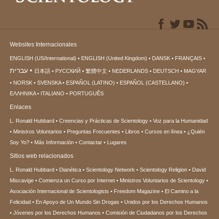
Websites Internacionales
ENGLISH (US/International)
ENGLISH (United Kingdom)
DANSK
FRANÇAIS
עברית
日本語
РУССКИЙ
繁體中文
NEDERLANDS
DEUTSCH
MAGYAR
NORSK
SVENSKA
ESPAÑOL (LATINO)
ESPAÑOL (CASTELLANO)
ΕΛΛΗΝΙΚA
ITALIANO
PORTUGUÊS
Enlaces
L. Ronald Hubbard
Creencias y Prácticas de Scientology
Voz para la Humanidad
Ministros Voluntarios
Preguntas Frecuentes
Libros
Cursos en línea
¿Quién
Soy Yo?
Más Información
Contactar
Lugares
Sitios web relacionados
L. Ronald Hubbard
Dianética
Scientology Network
Scientology Religion
David
Miscavige
Comienza un Curso por Internet
Ministros Voluntarios de Scientology
Asociación Internacional de Scientologists
Freedom Magazine
El Camino a la
Felicidad
En Apoyo de Un Mundo Sin Drogas
Unidos por los Derechos Humanos
Jóvenes por los Derechos Humanos
Comisión de Ciudadanos por los Derechos