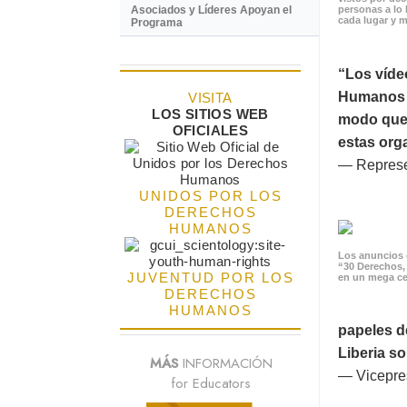
Asociados y Líderes Apoyan el
personas a lo 
cada lugar y m
Programa
“Los víde
Humanos p
VISITA
LOS SITIOS WEB
modo que 
OFICIALES
estas orga
— Represe
UNIDOS POR LOS
DERECHOS
HUMANOS
Los anuncios 
“30 Derechos,
JUVENTUD POR LOS
en un mega ce
DERECHOS
HUMANOS
papeles d
Liberia s
MÁS
INFORMACIÓN
— Vicepres
for Educators