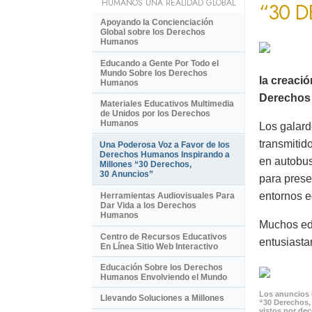
HUMANOS UNA REALIDAD GLOBAL
“30 
Apoyando la Concienciación
Global sobre los Derechos
Humanos
Educando a Gente Por Todo el
Mundo Sobre los Derechos
la creaci
Humanos
Derechos 
Materiales Educativos Multimedia
de Unidos por los Derechos
Humanos
Los galard
transmitid
Una Poderosa Voz a Favor de los
Derechos Humanos Inspirando a
en autobus
Millones “30 Derechos,
30 Anuncios”
para prese
entornos e
Herramientas Audiovisuales Para
Dar Vida a los Derechos
Humanos
Muchos ed
Centro de Recursos Educativos
entusiasta
En Línea Sitio Web Interactivo
Educación Sobre los Derechos
Humanos Envolviendo el Mundo
Los anuncios 
Llevando Soluciones a Millones
“30 Derechos,
vistos por de