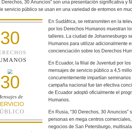
 Derechos, 30 Anuncios” son una presentación significativa y f
e servicio público se usan en una variedad de entornos en mu
En Sudáfrica, se retransmiten en la tele
por los Derechos Humanos muestran los
30
talleres. La ciudad de Johannesburgo s
Humanos para utilizar adicionalmente es
concienciación sobre los Derechos Huma
ERECHOS
UMANOS
En Ecuador, la filial de Juventud por l
mensajes de servicio público a 4,5 mill
30
concurrentemente impartían seminarios 
campaña nacional fue tan efectiva conci
de Ecuador adoptó oficialmente el prog
ensajes de
Humanos.
ERVICIO
ÚBLICO
En Rusia, “30 Derechos, 30 Anuncios” s
personas en mega centros comerciales,
negocios de San Petersburgo, multisalas