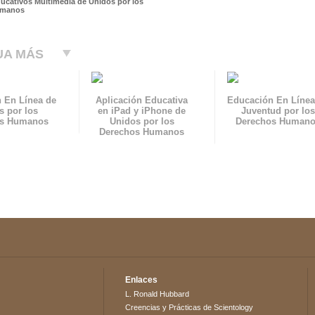
ducativos Multimedia de Unidos por los
umanos
UA MÁS
 En Línea de
Aplicación Educativa
Educación En Línea
s por los
en iPad y iPhone de
Juventud por los
os Humanos
Unidos por los
Derechos Human
Derechos Humanos
Enlaces
L. Ronald Hubbard
Creencias y Prácticas de Scientology