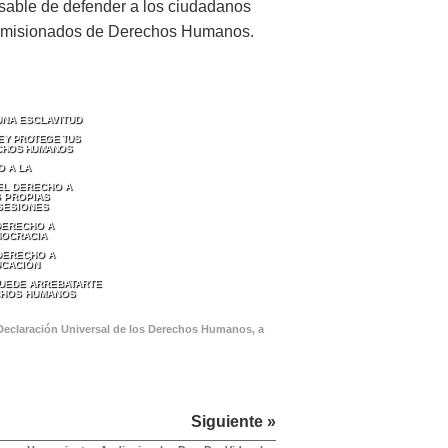
nsable de defender a los ciudadanos
 comisionados de Derechos Humanos.
UNA ESCLAVITUD
LEY PROTEGE TUS
CHOS HUMANOS
O A LA
EL DERECHO A
 PROPIAS
SESIONES
DERECHO A
MOCRACIA
 DERECHO A
UCACIÓN
PUEDE ARREBATARTE
CHOS HUMANOS
 Declaración Universal de los Derechos Humanos, a
Siguiente »