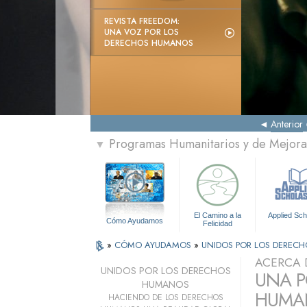
REVISTA FREEDOM:
UNA VOZ POR LOS
DERECHOS HUMANOS
Anterior
Programas Humanitarios y de Mejora 
▼
El Camino a la
Applied Sch
Cómo Ayudamos
Felicidad
»
CÓMO AYUDAMOS
»
UNIDOS POR LOS DEREC
ACERCA 
UNIDOS POR LOS DERECHOS
UNA P
HUMANOS
HUMAN
HACIENDO DE LOS DERECHOS