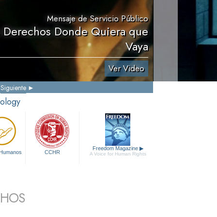
Mensaje de Servicio Público
s Derechos Donde Quiera que
Vaya
Ver Video
Siguiente
tology
Freedom Magazine
▶
 Humanos
CCHR
A Voice for Human Rights
CHOS