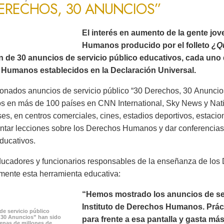
DERECHOS, 30 ANUNCIOS”
El interés en aumento de la gente jo
Humanos producido por el folleto
¿Q
ón de 30 anuncios de servicio público educativos, cada uno 
Humanos establecidos en la Declaración Universal.
onados anuncios de servicio público “30 Derechos, 30 Anuncios
os en más de 100 países en CNN International, Sky News y Na
es, en centros comerciales, cines, estadios deportivos, estacion
ntar lecciones sobre los Derechos Humanos y dar conferencias 
ducativos.
ucadores y funcionarios responsables de la enseñanza de lo
mente esta herramienta educativa:
“Hemos mostrado los anuncios de serv
Instituto de Derechos Humanos. Prác
de servicio público
 30 Anuncios” han sido
para frente a esa pantalla y gasta m
cenas de millones de