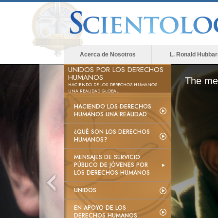
Acerca de Nosotros
L. Ronald Hubbar
UNIDOS POR LOS DERECHOS
HUMANOS
The med
HACIENDO DE LOS DERECHOS HUMANOS
UNA REALIDAD GLOBAL
HACIENDO LOS DERECHOS
HUMANOS UNA REALIDAD
¿QUÉ SON LOS DERECHOS
HUMANOS?
MENSAJES DE SERVICIO
PÚBLICO DE JÓVENES POR
LOS DERECHOS HUMANOS
UNIDOS
EN APOYO DE LOS
DERECHOS HUMANOS