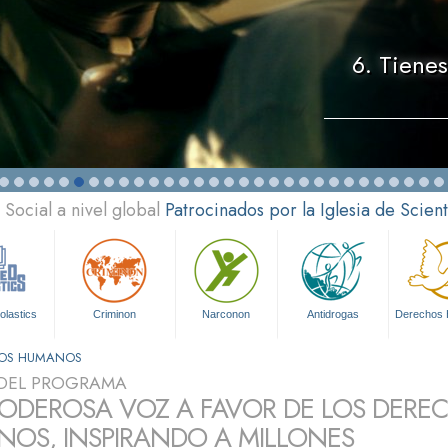
6. Tiene
Social a nivel global
Patrocinados por la Iglesia de Scien
olastics
Criminon
Narconon
Antidrogas
Derechos
HOS HUMANOS
DEL PROGRAMA
ODEROSA VOZ A FAVOR DE LOS DERE
OS, INSPIRANDO A MILLONES