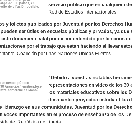
largo de 100 países, en
servicio público que en cualquiera de 
edio de difusión posible.
Red de Estudios Internacionales
os y folletos publicados por Juventud por los Derechos H
ueden ser útiles en escuelas públicas y privadas, ya que s
este documento vital puede ser entendido por los críos de
nizaciones por el trabajo que están haciendo al llevar esto
ntante, Coalición por unas Naciones Unidas Fuertes
“Debido a vuestras notables herramie
de servicio público
representaciones en vídeo de los 30 a
 30 Anuncios” emitiéndose
ntro comercial de Moscú.
los materiales educativos sobre los
desafiantes proyectos estudiantiles 
e liderazgo en sus comunidades, Juventud por los Derechos
on voces importantes en el proceso de enseñanza de los D
idente, República de Liberia