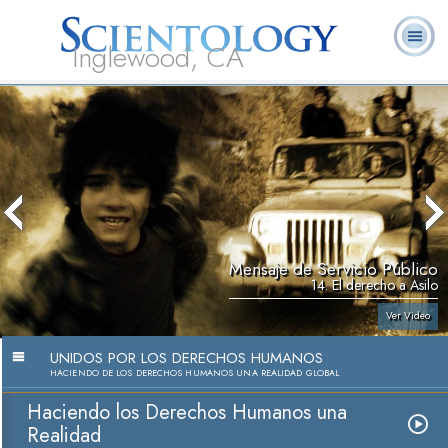
Inglewood, CA
Acerca de
L. Ronald
¿Qué es
Ministros
Preguntas
Libros
Nosotros
Hubbard
Scientology?
Voluntarios
Frecuentes
Mensaje de Servicio Público
14. El derecho a Asilo
Ver Video
UNIDOS POR LOS DERECHOS HUMANOS
HACIENDO DE LOS DERECHOS HUMANOS UNA REALIDAD GLOBAL
Haciendo los Derechos Humanos una
Realidad