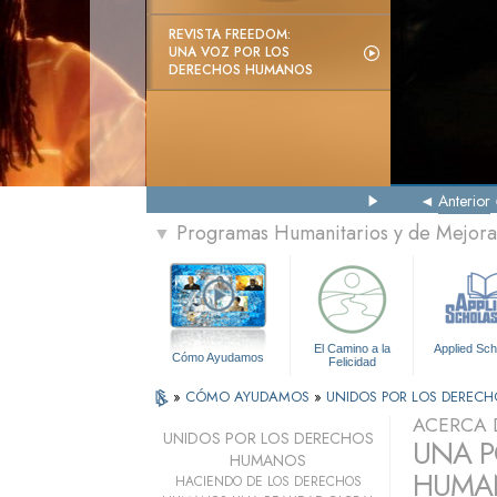
REVISTA FREEDOM:
UNA VOZ POR LOS
DERECHOS HUMANOS
Anterior
Programas Humanitarios y de Mejora 
▼
El Camino a la
Applied Sch
Cómo Ayudamos
Felicidad
»
CÓMO AYUDAMOS
»
UNIDOS POR LOS DEREC
ACERCA 
UNIDOS POR LOS DERECHOS
UNA P
HUMANOS
HUMAN
HACIENDO DE LOS DERECHOS