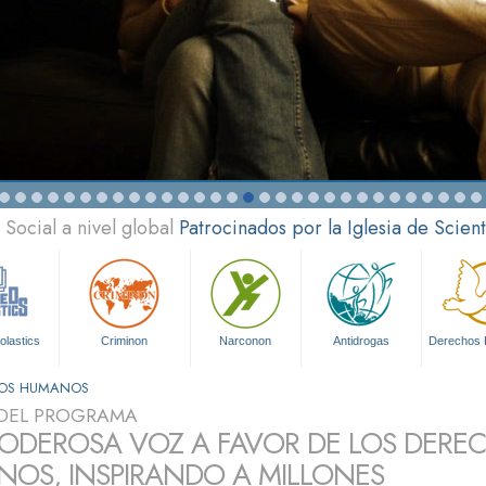
Social a nivel global
Patrocinados por la Iglesia de Scien
olastics
Criminon
Narconon
Antidrogas
Derechos
HOS HUMANOS
DEL PROGRAMA
ODEROSA VOZ A FAVOR DE LOS DERE
OS, INSPIRANDO A MILLONES