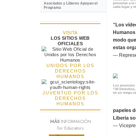
Asociados y Líderes Apoyan el
personas a lo 
cada lugar y m
Programa
“Los víde
Humanos p
VISITA
LOS SITIOS WEB
modo que 
OFICIALES
estas orga
— Represe
UNIDOS POR LOS
DERECHOS
HUMANOS
Los anuncios 
“30 Derechos,
JUVENTUD POR LOS
en un mega ce
DERECHOS
HUMANOS
papeles d
Liberia s
MÁS
INFORMACIÓN
— Vicepres
for Educators