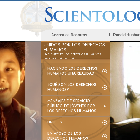
Acerca de Nosotros
L. Ronald Hubbar
UNIDOS POR LOS DERECHOS
HUMANOS
HACIENDO DE LOS DERECHOS HUMANOS
UNA REALIDAD GLOBAL
HACIENDO LOS DERECHOS
HUMANOS UNA REALIDAD
¿QUÉ SON LOS DERECHOS
HUMANOS?
MENSAJES DE SERVICIO
PÚBLICO DE JÓVENES POR
LOS DERECHOS HUMANOS
UNIDOS
EN APOYO DE LOS
DERECHOS HUMANOS