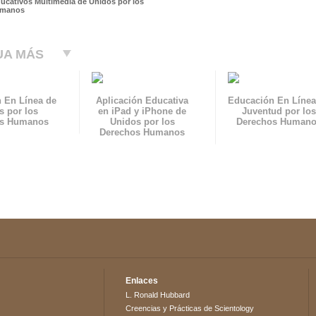
ducativos Multimedia de Unidos por los
umanos
UA MÁS
 En Línea de
Aplicación Educativa
Educación En Línea
s por los
en iPad y iPhone de
Juventud por los
os Humanos
Unidos por los
Derechos Human
Derechos Humanos
Enlaces
L. Ronald Hubbard
Creencias y Prácticas de Scientology