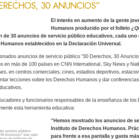
DERECHOS, 30 ANUNCIOS”
El interés en aumento de la gente jo
Humanos producido por el folleto
¿Q
ón de 30 anuncios de servicio público educativos, cada uno 
Humanos establecidos en la Declaración Universal.
onados anuncios de servicio público “30 Derechos, 30 Anuncios
os en más de 100 países en CNN International, Sky News y Na
es, en centros comerciales, cines, estadios deportivos, estacion
ntar lecciones sobre los Derechos Humanos y dar conferencias 
ducativos.
ucadores y funcionarios responsables de la enseñanza de lo
mente esta herramienta educativa:
“Hemos mostrado los anuncios de serv
Instituto de Derechos Humanos. Prác
de servicio público
 30 Anuncios” han sido
para frente a esa pantalla y gasta m
cenas de millones de