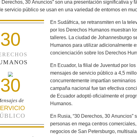
 Derechos, 30 Anuncios” son una presentación significativa y f
e servicio público se usan en una variedad de entornos en mu
En Sudáfrica, se retransmiten en la tele
por los Derechos Humanos muestran los
30
talleres. La ciudad de Johannesburgo s
Humanos para utilizar adicionalmente es
concienciación sobre los Derechos Huma
ERECHOS
UMANOS
En Ecuador, la filial de Juventud por l
mensajes de servicio público a 4,5 mill
30
concurrentemente impartían seminarios 
campaña nacional fue tan efectiva conci
de Ecuador adoptó oficialmente el prog
ensajes de
Humanos.
ERVICIO
ÚBLICO
En Rusia, “30 Derechos, 30 Anuncios” s
personas en mega centros comerciales,
negocios de San Petersburgo, multisalas