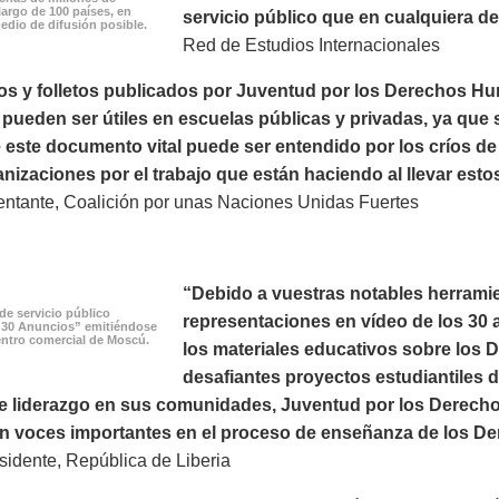
largo de 100 países, en
servicio público que en cualquiera de 
edio de difusión posible.
Red de Estudios Internacionales
os y folletos publicados por Juventud por los Derechos H
ueden ser útiles en escuelas públicas y privadas, ya que s
este documento vital puede ser entendido por los críos de
nizaciones por el trabajo que están haciendo al llevar esto
ntante, Coalición por unas Naciones Unidas Fuertes
“Debido a vuestras notables herramie
de servicio público
representaciones en vídeo de los 30 a
 30 Anuncios” emitiéndose
ntro comercial de Moscú.
los materiales educativos sobre los
desafiantes proyectos estudiantiles 
e liderazgo en sus comunidades, Juventud por los Derechos
on voces importantes en el proceso de enseñanza de los D
idente, República de Liberia