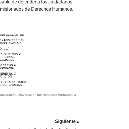
nsable de defender a los ciudadanos
 comisionados de Derechos Humanos.
UNA ESCLAVITUD
LEY PROTEGE TUS
CHOS HUMANOS
O A LA
EL DERECHO A
 PROPIAS
SESIONES
DERECHO A
MOCRACIA
 DERECHO A
UCACIÓN
PUEDE ARREBATARTE
CHOS HUMANOS
 Declaración Universal de los Derechos Humanos, a
Siguiente »