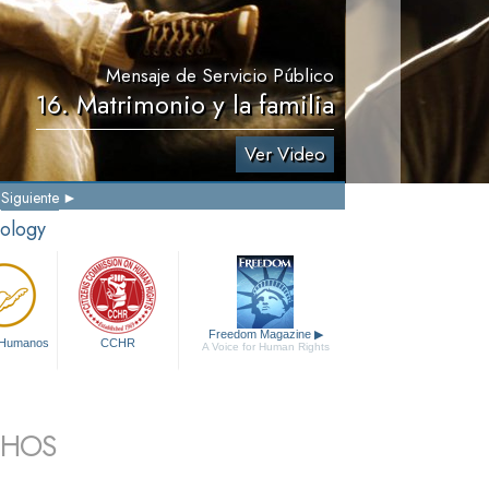
Mensaje de Servicio Público
16. Matrimonio y la familia
Ver Video
Siguiente
tology
Freedom Magazine
▶
 Humanos
CCHR
A Voice for Human Rights
CHOS