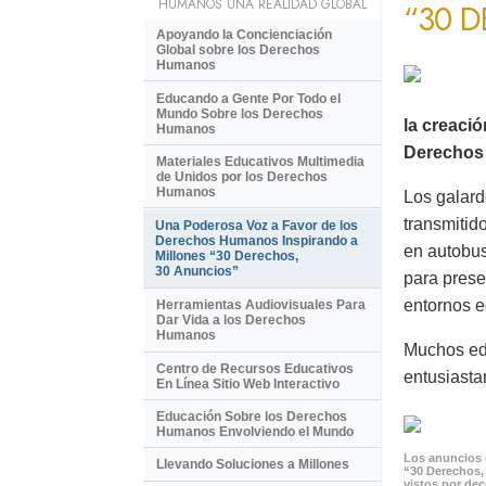
HUMANOS UNA REALIDAD GLOBAL
“30 
Apoyando la Concienciación
Global sobre los Derechos
Humanos
Educando a Gente Por Todo el
Mundo Sobre los Derechos
la creaci
Humanos
Derechos 
Materiales Educativos Multimedia
de Unidos por los Derechos
Humanos
Los galard
transmitid
Una Poderosa Voz a Favor de los
Derechos Humanos Inspirando a
en autobus
Millones “30 Derechos,
30 Anuncios”
para prese
entornos e
Herramientas Audiovisuales Para
Dar Vida a los Derechos
Humanos
Muchos ed
Centro de Recursos Educativos
entusiasta
En Línea Sitio Web Interactivo
Educación Sobre los Derechos
Humanos Envolviendo el Mundo
Los anuncios 
Llevando Soluciones a Millones
“30 Derechos,
vistos por de