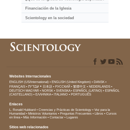
Financiación de la Iglesia
Scientology en la sociedad
Websites Internacionales
ENGLISH (US/International)
ENGLISH (United Kingdom)
DANSK
עברית
FRANÇAIS
日本語
РУССКИЙ
繁體中文
NEDERLANDS
DEUTSCH
MAGYAR
NORSK
SVENSKA
ESPAÑOL (LATINO)
ESPAÑOL
(CASTELLANO)
ΕΛΛΗΝΙΚA
ITALIANO
PORTUGUÊS
Enlaces
L. Ronald Hubbard
Creencias y Prácticas de Scientology
Voz para la
Humanidad
Ministros Voluntarios
Preguntas Frecuentes
Libros
Cursos
en línea
Más Información
Contactar
Lugares
Sitios web relacionados