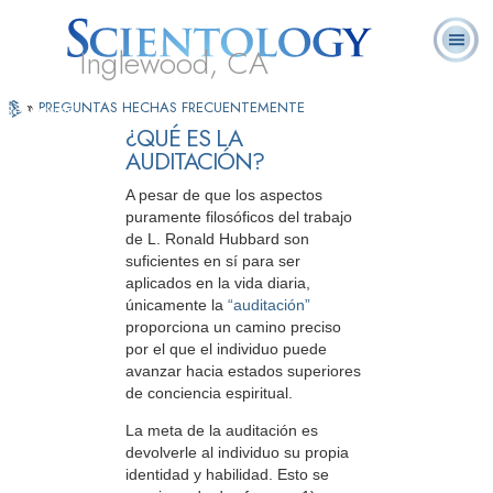
Inglewood, CA
Presiona
Acerca de
L. Ronald
¿Qué es
Ministros
Preguntas
»
PREGUNTAS HECHAS FRECUENTEMENTE
Libros
"Reproducir"
Nosotros
Hubbard
Scientology?
Voluntarios
Frecuentes
para
¿QUÉ ES LA
Ver
AUDITACIÓN?
el
Video
A pesar de que los aspectos
puramente filosóficos del trabajo
de L. Ronald Hubbard son
suficientes en sí para ser
aplicados en la vida diaria,
únicamente la
“auditación”
proporciona un camino preciso
por el que el individuo puede
avanzar hacia estados superiores
de conciencia espiritual.
La meta de la auditación es
devolverle al individuo su propia
identidad y habilidad. Esto se