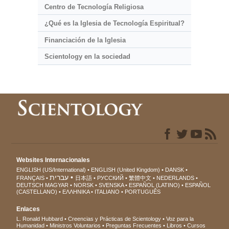
Centro de Tecnología Religiosa
¿Qué es la Iglesia de Tecnología Espiritual?
Financiación de la Iglesia
Scientology en la sociedad
Websites Internacionales
ENGLISH (US/International)
ENGLISH (United Kingdom)
DANSK
עברית
FRANÇAIS
日本語
РУССКИЙ
繁體中文
NEDERLANDS
DEUTSCH
MAGYAR
NORSK
SVENSKA
ESPAÑOL (LATINO)
ESPAÑOL
(CASTELLANO)
ΕΛΛΗΝΙΚA
ITALIANO
PORTUGUÊS
Enlaces
L. Ronald Hubbard
Creencias y Prácticas de Scientology
Voz para la
Humanidad
Ministros Voluntarios
Preguntas Frecuentes
Libros
Cursos