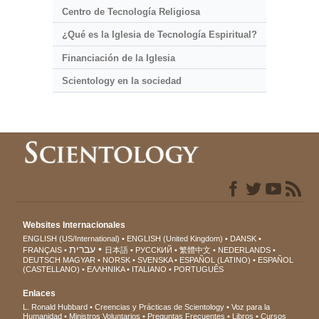
Centro de Tecnología Religiosa
¿Qué es la Iglesia de Tecnología Espiritual?
Financiación de la Iglesia
Scientology en la sociedad
Websites Internacionales
ENGLISH (US/International)
ENGLISH (United Kingdom)
DANSK
עברית
FRANÇAIS
日本語
РУССКИЙ
繁體中文
NEDERLANDS
DEUTSCH
MAGYAR
NORSK
SVENSKA
ESPAÑOL (LATINO)
ESPAÑOL
(CASTELLANO)
ΕΛΛΗΝΙΚA
ITALIANO
PORTUGUÊS
Enlaces
L. Ronald Hubbard
Creencias y Prácticas de Scientology
Voz para la
Humanidad
Ministros Voluntarios
Preguntas Frecuentes
Libros
Cursos