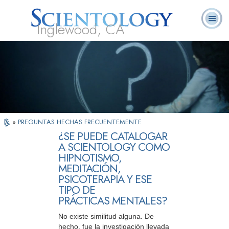
Inglewood, CA
Acerca de
L. Ronald
¿Qué es
Ministros
Preguntas
Libros
Nosotros
Hubbard
Scientology?
Voluntarios
Frecuentes
»
PREGUNTAS HECHAS FRECUENTEMENTE
¿SE PUEDE CATALOGAR
A SCIENTOLOGY COMO
HIPNOTISMO,
MEDITACIÓN,
PSICOTERAPIA Y ESE
TIPO DE
PRÁCTICAS MENTALES?
No existe similitud alguna. De
hecho, fue la investigación llevada