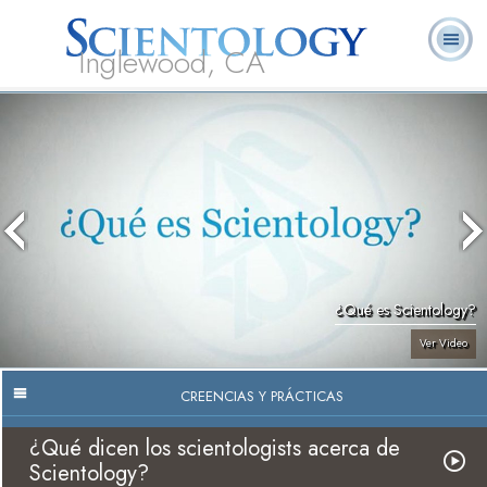
Inglewood, CA
Acerca de
L. Ronald
¿Qué es
Ministros
Preguntas
Libros
Nosotros
Hubbard
Scientology?
Voluntarios
Frecuentes
¿Qué es Scientology?
Ver Video
CREENCIAS Y PRÁCTICAS
¿Qué dicen los scientologists acerca de
Scientology?