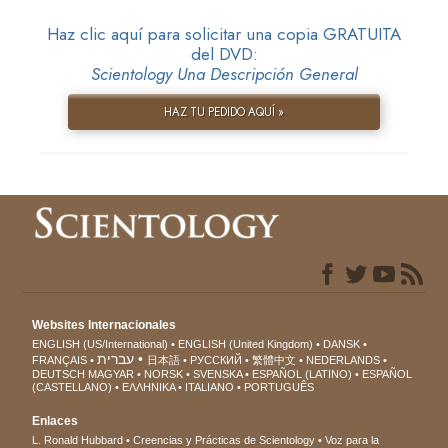
Haz clic aquí para solicitar una copia GRATUITA
del DVD:
Scientology Una Descripción General
HAZ TU PEDIDO AQUÍ »
Websites Internacionales
ENGLISH (US/International)
ENGLISH (United Kingdom)
DANSK
עברית
FRANÇAIS
日本語
РУССКИЙ
繁體中文
NEDERLANDS
DEUTSCH
MAGYAR
NORSK
SVENSKA
ESPAÑOL (LATINO)
ESPAÑOL
(CASTELLANO)
ΕΛΛΗΝΙΚA
ITALIANO
PORTUGUÊS
Enlaces
L. Ronald Hubbard
Creencias y Prácticas de Scientology
Voz para la