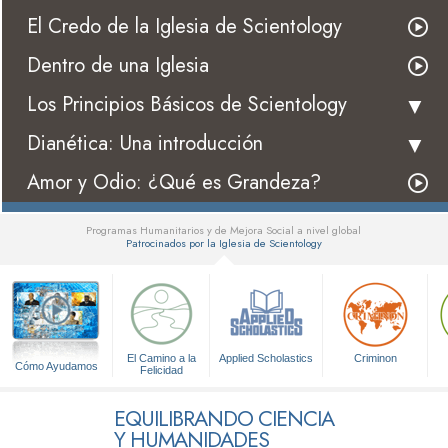
El Credo de la Iglesia de Scientology
Dentro de una Iglesia
Los Principios Básicos de Scientology
Dianética: Una introducción
Amor y Odio: ¿Qué es Grandeza?
Programas Humanitarios y de Mejora Social a nivel global
Patrocinados por la Iglesia de Scientology
▼
El Camino a la
Applied Scholastics
Criminon
Cómo Ayudamos
Felicidad
EQUILIBRANDO CIENCIA
Y HUMANIDADES