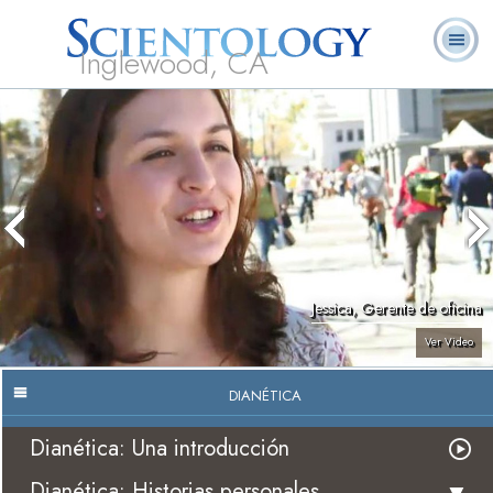
Inglewood, CA
Acerca de
L. Ronald
¿Qué es
Ministros
Preguntas
Libros
Nosotros
Hubbard
Scientology?
Voluntarios
Frecuentes
Jessica, Gerente de oficina
Ver Video
DIANÉTICA
Dianética: Una introducción
Dianética: Historias personales