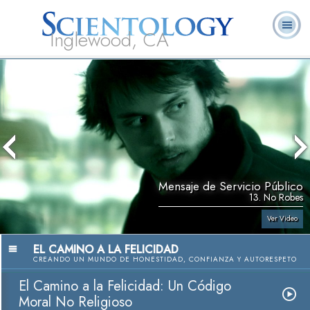
Inglewood, CA
Acerca de
L. Ronald
¿Qué es
Ministros
Preguntas
Libros
Nosotros
Hubbard
Scientology?
Voluntarios
Frecuentes
Mensaje de Servicio Público
13. No Robes
Ver Video
EL CAMINO A LA FELICIDAD
CREANDO UN MUNDO DE HONESTIDAD, CONFIANZA Y AUTORESPETO
El Camino a la Felicidad: Un Código
Moral No Religioso