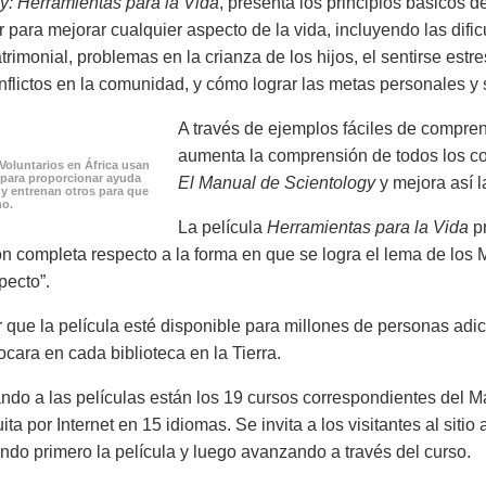
y: Herramientas para la Vida
, presenta los principios básicos 
 para mejorar cualquier aspecto de la vida, incluyendo las dif
trimonial, problemas en la crianza de los hijos, el sentirse est
onflictos en la comunidad, y cómo lograr las metas personales y 
A través de ejemplos fáciles de compren
aumenta la comprensión de todos los co
Voluntarios en África usan
 para proporcionar ayuda
El Manual de Scientology
y mejora así l
 y entrenan otros para que
mo.
La película
Herramientas para la Vida
pr
ón completa respecto a la forma en que se logra el lema de los M
pecto”.
 que la película esté disponible para millones de personas adici
ocara en cada biblioteca en la Tierra.
o a las películas están los 19 cursos correspondientes del Ma
ita por Internet en 15 idiomas. Se invita a los visitantes al siti
endo primero la película y luego avanzando a través del curso.