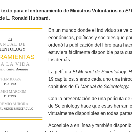
e texto para el entrenamiento de Ministros Voluntarios es
El
 de L. Ronald Hubbard.
En un mundo donde el individuo se ve 
económicas, políticas y sociales que p
El
ANUAL DE
ordenó la publicación del libro para hac
CIENTOLOGY
estuviera fácilmente disponible para cu
RAMIENTAS
los demás.
A LA VIDA
cula Galardonada
La película
El Manual de Scientology: H
19 capítulos, siendo cada uno una intro
PREMIO AVA
PLATINO
capítulos de
El Manual de Scientology.
EMIO MARCOM
PLATINO
Con la presentación de una película de 
PREMIO AURORA
de Scientology hace que estas herramie
 AL MEJOR ESPECTÁCULO
virtualmente disponibles en todas partes
Accesible a en línea y también disponib