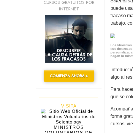
Scientolog
CURSOS GRATUITOS POR
INTERNET
puede usar
fracaso ma
trabajo, c
Los Ministros 
sus destrezas
personalizada
hagan lo mis
introducci
COMIENZA AHORA »
algo al res
Para hacer
que se col
VISITA
Acompañand
forma gratu
cursos, vi
MINISTROS
VOLUNTARIOS DE