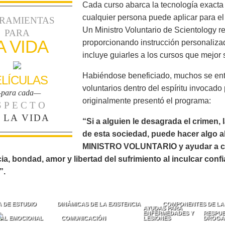
Cada curso abarca la tecnología exact
cualquier persona puede aplicar para el
RAMIENTAS
Un Ministro Voluntario de Scientology re
PARA
A VIDA
proporcionando instrucción personalizad
incluye guiarles a los cursos que mejor
Habiéndose beneficiado, muchos se ent
ELÍCULAS
voluntarios dentro del espíritu invocado
para cada—
originalmente presentó el programa:
SPECTO
 LA VIDA
“Si a alguien le desagrada el crimen, la
de esta sociedad, puede hacer algo a
MINISTRO VOLUNTARIO y ayudar a civili
a, bondad, amor y libertad del sufrimiento al inculcar conf
”.
 DE ESTUDIO
DINÁMICAS DE LA EXISTENCIA
COMPONENTES DE LA
AYUDAS PARA
ENFERMEDADES Y
RESPUE
AL EMOCIONAL
COMUNICACIÓN
LESIONES
DROGA