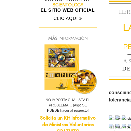
SCIENTOLOGY
EL SITIO WEB OFICIAL
HER
CLIC AQUÍ »
L
MÁS
INFORMACIÓN
P
—
A
DE
conscienci
tolerancia
NO IMPORTA CUÁL SEA EL
PROBLEMA… ¡Algo SE
PUEDE hacer al respecto!
Solicita un Kit Informativo
TECNOLOGÍA
de Ministros Voluntarios
ESCALA TON