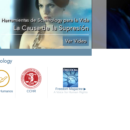
Herramientas de Scientology para la Vida
La Causa de la Supresión
Ver Video
tology
Freedom Magazine
▶
 Humanos
CCHR
A Voice for Human Rights