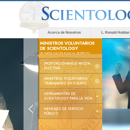
Acerca de Nosotros
L. Ronald Hubbar
MINISTROS VOLUNTARIOS
DE SCIENTOLOGY
SE
PUEDE
HACER ALGO AL RESPECTO
PROPORCIONANDO AYUDA
EFECTIVA
MINISTROS VOLUNTARIOS
TRABAJANDO EN EQUIPO
HERRAMIENTAS DE
SCIENTOLOGY PARA LA VIDA
MENSAJES DE SERVICIO
PÚBLICO