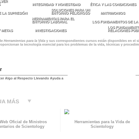
LVER
S
INTEGRIDAD Y HONESTIDAD
ÉTICA Y LAS CONDICIONES
SOLUCIONES PARA UN
E LA SUPRESIÓN
ENTORNO PELIGROSO
MATRIMONIOS
HERRAMIENTAS PARA EL
ENTORNO LABORAL
LOS FUNDAMENTOS DE LA
LOS FUNDAMENTO
Y METAS
INVESTIGACIONES
RELACIONES PÚB
 de
Herramientas para la Vida
y sus correspondientes cursos están disponibles en el si
roporcionan la tecnología esencial para los problemas de la vida, técnicas y procedi
r
er Algo al Respecto Llevando Ayuda a
UA MÁS
 Web Oficial de Ministros
Herramientas para la Vida de
untarios de Scientology
Scientology