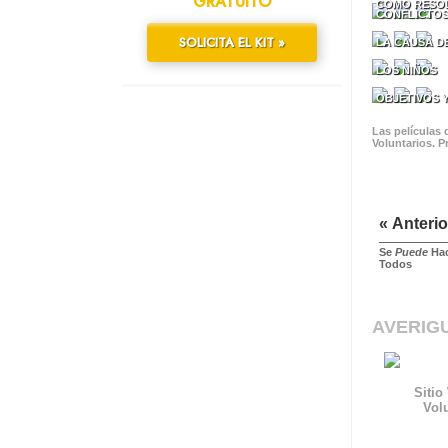
GRATUITO
CÓMO RESO
CONFLICTO
SOLICITA EL KIT »
LA CAUSA D
LOS NIÑOS
OBJETIVOS 
Las películas
Voluntarios. P
« Anterio
Se
Puede
Hac
Todos
AVERIG
Sitio
Vol