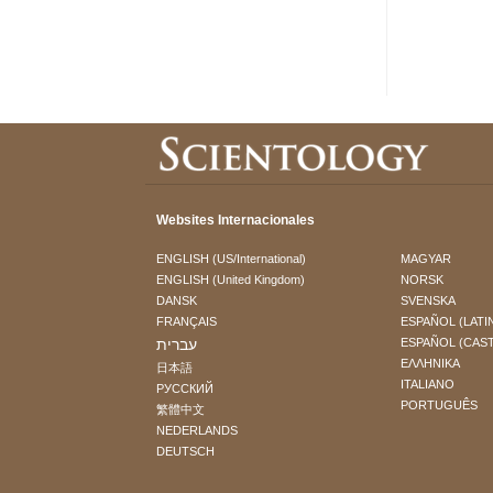
Websites Internacionales
ENGLISH (US/International)
MAGYAR
ENGLISH (United Kingdom)
NORSK
DANSK
SVENSKA
FRANÇAIS
ESPAÑOL (LATI
עברית
ESPAÑOL (CAS
ΕΛΛΗΝΙΚA
日本語
ITALIANO
РУССКИЙ
PORTUGUÊS
繁體中文
NEDERLANDS
DEUTSCH