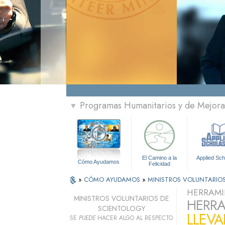
Programas Humanitarios y de Mejora 
▼
El Camino a la
Applied Sch
Cómo Ayudamos
Felicidad
»
CÓMO AYUDAMOS
»
MINISTROS VOLUNTARIO
HERRAMI
MINISTROS VOLUNTARIOS DE
HERRA
SCIENTOLOGY
LLEVA
SE
PUEDE
HACER ALGO AL RESPECTO