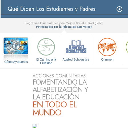
Qué Dicen Los Estudiantes y Padres
Programas Humanitarios y de Mejora Social a nivel global
Patrocinados por la Iglesia de Scientology
▼
El Camino a la
Applied Scholastics
Criminon
Cómo Ayudamos
Felicidad
ACCIONES COMUNITARIAS
FOMENTANDO LA
ALFABETIZACIÓN Y
LA EDUCACIÓN
EN TODO EL
MUNDO