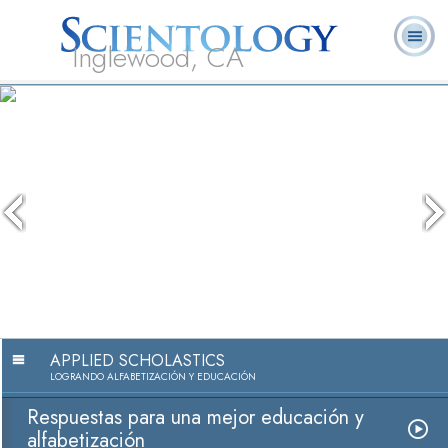
Inglewood, CA
Acerca de
L. Ronald
¿Qué es
Ministros
Preguntas
Libros
Nosotros
Hubbard
Scientology?
Voluntarios
Frecuentes
APPLIED SCHOLASTICS
LOGRANDO ALFABETIZACIÓN Y EDUCACIÓN
Respuestas para una mejor educación y
alfabetización